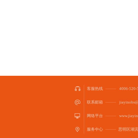
客服热线
4006-52
联系邮箱
jiayinobs@
网络平台
www.jiayin
服务中心
思明区湖滨