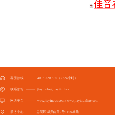
佳音
客服热线
4006-520-580（7×24小时）
联系邮箱
jiayinobs@jiayiinobs.com
网络平台
www.jiayinobs.com / www.jiayinonline.com
服务中心
思明区湖滨南路2号1109单元