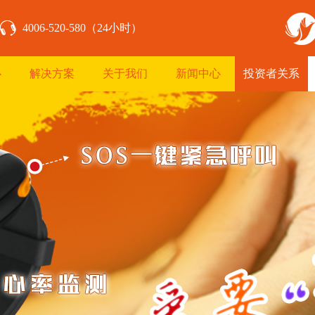
4006-520-580（24小时）
心
解决方案
关于我们
新闻中心
投资者关系